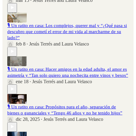
mar 15
Jesús Terrés
and
Laura Velasco
•
🎙️ Un ratito en casa: Los complejos, querer mal y “¿Qué pasa si
descubro que cometí el error de mi vida al marcharme de su
lado?”
feb 8
Jesús Terrés
and
Laura Velasco
•
🎙️ Un ratito en casa: Hacer amigos en la edad adulta, el amor es
asimetría y “Tan solo quiero una nochecita entre vinos y besos”
ene 18
Jesús Terrés
and
Laura Velasco
•
🎙️ Un ratito en casa: Propósitos para el año, separación de
bienes o gananciales y “Tengo 46 años y no he tenido hijos”
dic 28, 2025
Jesús Terrés
and
Laura Velasco
•