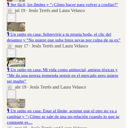
🎙️ Ser fácil, los límites y “¿Cómo hacer para volver a confiar?”
jul 19
Jesús Terrés
and
Laura Velasco
•
🎙️ Un ratito en casa: Sobrevivir a tu propia boda, el clic del
desamor y “No quiere que suba fotos suyas por culpa de su ex”
may 17
Jesús Terrés
and
Laura Velasco
•
🎙️ Un ratito en casa: Mi vida como antisocial, amigas tóxicas y
“Me da una pereza tremenda seguir en el mercado pero quiero
ser madre”
abr 19
Jesús Terrés
and
Laura Velasco
•
🎙️ Un ratito en casa: Estar al límite, aceptar que el otro no va a
cambiar y “¿Cómo se sale de una no-relación cuando lo que se
comparte es…