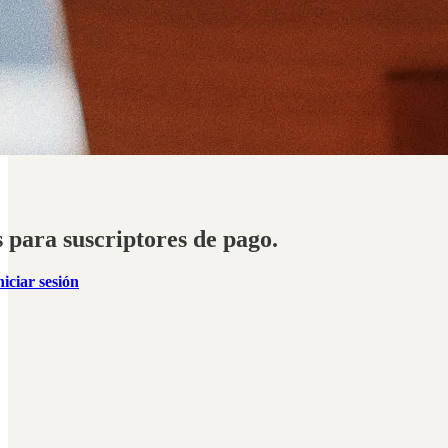
s para suscriptores de pago.
niciar sesión