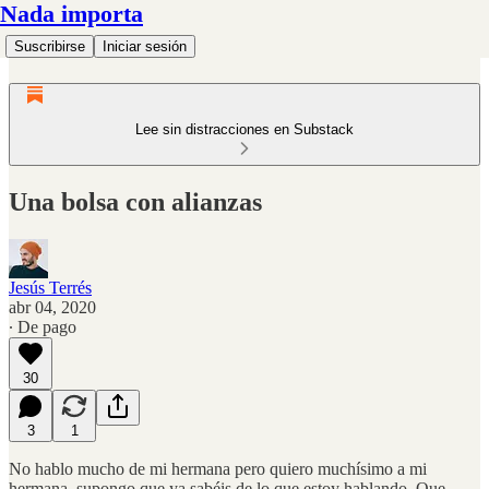
Nada importa
Suscribirse
Iniciar sesión
Lee sin distracciones en Substack
Una bolsa con alianzas
Jesús Terrés
abr 04, 2020
∙ De pago
30
3
1
No hablo mucho de mi hermana pero quiero muchísimo a mi
hermana, supongo que ya sabéis de lo que estoy hablando. Que