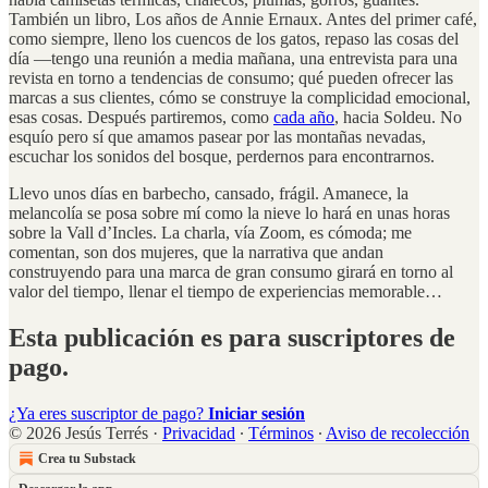
También un libro, Los años de Annie Ernaux. Antes del primer café,
como siempre, lleno los cuencos de los gatos, repaso las cosas del
día —tengo una reunión a media mañana, una entrevista para una
revista en torno a tendencias de consumo; qué pueden ofrecer las
marcas a sus clientes, cómo se construye la complicidad emocional,
esas cosas. Después partiremos, como
cada año
, hacia Soldeu. No
esquío pero sí que amamos pasear por las montañas nevadas,
escuchar los sonidos del bosque, perdernos para encontrarnos.
Llevo unos días en barbecho, cansado, frágil. Amanece, la
melancolía se posa sobre mí como la nieve lo hará en unas horas
sobre la Vall d’Incles. La charla, vía Zoom, es cómoda; me
comentan, son dos mujeres, que la narrativa que andan
construyendo para una marca de gran consumo girará en torno al
valor del tiempo, llenar el tiempo de experiencias memorable…
Esta publicación es para suscriptores de
pago.
¿Ya eres suscriptor de pago?
Iniciar sesión
© 2026 Jesús Terrés
·
Privacidad
∙
Términos
∙
Aviso de recolección
Crea tu Substack