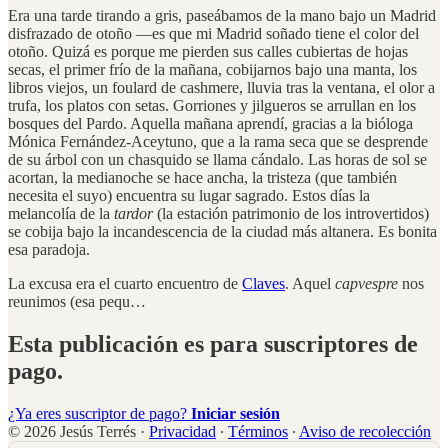
Era una tarde tirando a gris, paseábamos de la mano bajo un Madrid
disfrazado de otoño —es que mi Madrid soñado tiene el color del
otoño. Quizá es porque me pierden sus calles cubiertas de hojas
secas, el primer frío de la mañana, cobijarnos bajo una manta, los
libros viejos, un foulard de cashmere, lluvia tras la ventana, el olor a
trufa, los platos con setas. Gorriones y jilgueros se arrullan en los
bosques del Pardo. Aquella mañana aprendí, gracias a la bióloga
Mónica Fernández-Aceytuno, que a la rama seca que se desprende
de su árbol con un chasquido se llama cándalo. Las horas de sol se
acortan, la medianoche se hace ancha, la tristeza (que también
necesita el suyo) encuentra su lugar sagrado. Estos días la
melancolía de la
tardor
(la estación patrimonio de los introvertidos)
se cobija bajo la incandescencia de la ciudad más altanera. Es bonita
esa paradoja.
La excusa era el cuarto encuentro de
Claves
. Aquel
capvespre
nos
reunimos (esa pequ…
Esta publicación es para suscriptores de
pago.
¿Ya eres suscriptor de pago?
Iniciar sesión
© 2026 Jesús Terrés
·
Privacidad
∙
Términos
∙
Aviso de recolección