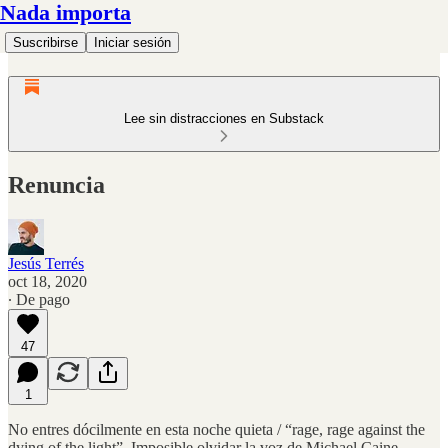
Nada importa
Suscribirse
Iniciar sesión
Lee sin distracciones en Substack
Renuncia
Jesús Terrés
oct 18, 2020
∙ De pago
47
1
No entres dócilmente en esta noche quieta / “rage, rage against the
dying of the light”. Imposible olvidar la voz de Michael Caine