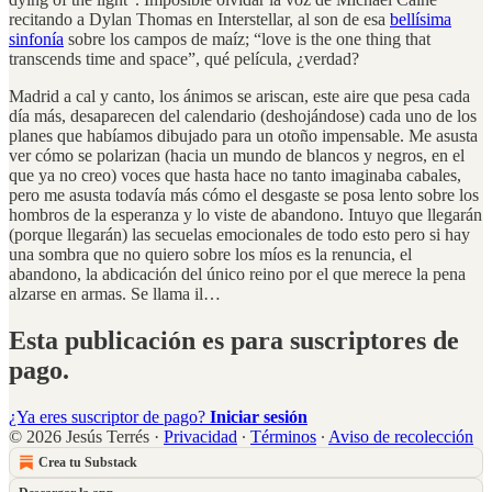
recitando a Dylan Thomas en Interstellar, al son de esa
bellísima
sinfonía
sobre los campos de maíz; “love is the one thing that
transcends time and space”, qué película, ¿verdad?
Madrid a cal y canto, los ánimos se ariscan, este aire que pesa cada
día más, desaparecen del calendario (deshojándose) cada uno de los
planes que habíamos dibujado para un otoño impensable. Me asusta
ver cómo se polarizan (hacia un mundo de blancos y negros, en el
que ya no creo) voces que hasta hace no tanto imaginaba cabales,
pero me asusta todavía más cómo el desgaste se posa lento sobre los
hombros de la esperanza y lo viste de abandono. Intuyo que llegarán
(porque llegarán) las secuelas emocionales de todo esto pero si hay
una sombra que no quiero sobre los míos es la renuncia, el
abandono, la abdicación del único reino por el que merece la pena
alzarse en armas. Se llama il…
Esta publicación es para suscriptores de
pago.
¿Ya eres suscriptor de pago?
Iniciar sesión
© 2026 Jesús Terrés
·
Privacidad
∙
Términos
∙
Aviso de recolección
Crea tu Substack