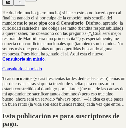
50
2
He dudado mucho (pero mucho) si hacer esto o no hacerlo pero al
final ha ganado el sí por culpa de la emoción más sencilla del
mundo:
me lo paso pipa con el Consultorio
. Disfruto, aprendo, la
curiosidad satisfecha, me obliga ese ratito (bendita responsabilidad)
a querer saber, me obsesiono con las preguntas (“¿Cuál será mejor
restorán de Madrid para una primera cita?”) y, especialmente, me
conecta con conflictos emocionales que (también) son los míos. No
somos más que personitas un poco perdidas buscando alguna
respuesta. Pues bien, ha ganado el sí. Aquí está el nuevo
Consultorio sin miedo
.
Consultorio sin miedo
Tras cinco años
(y casi trescientas tardes dedicadas a esto) tenías un
par de cosas claras si quería traerlo de vuelta: para empezar no
estaría constreñido al domingo por la tarde (fue una de las causas de
mi agotamiento: sacrificar tantos domingos) pero eso trae algo
bueno: ahora será un servicio “always open” —la idea es que pases
un buen ratito (la vida son esos buenos ratitos) cada vez que entre…
Esta publicación es para suscriptores de
pago.