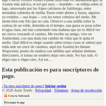
Austria más atávica, el sol que nace —humilde— se refleja sobre el
lago, atravesado por los Alpes calcáreos de Salzburgo, entre
montañas cubiertas de niebla. Paseo entre abetos y hayas, algunos
ya vestidos —sus hojas— con los tonos cobrizos del otoño. Me
sienta bien este frío que no cala. Observo a una ardilla sobre la
corteza de un roble, detenida en el tiempo, una garza se posa sobre
el agua clara, me han comentado esta mañana que no es difícil ver
un ciervo cruzando el camino. Me escribe un amigo, vive en
Amsterdam, con una duda (un cambio de vida) que le quita el
sueño. Qué difícil es elegir cuando sabes (estas cosas se saben) que
estás ante un cruce de caminos, aquí (en Austria) les llaman
Wegweiser, postes de madera con tablillas que señalan distintas
direcciones, si tomas un sendero dejas otro atrás. No hay más. O
eliges uno o eliges otro. Así est…
Esta publicación es para suscriptores de
pago.
¿Ya eres suscriptor de pago?
Iniciar sesión
© 2026 Jesús Terrés
·
Privacidad
∙
Términos
∙
Aviso de recolección
Crea tu Substack
Descargar la app