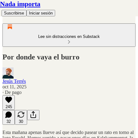
Nada importa
Suscribirse
Iniciar sesión
Lee sin distracciones en Substack
Por donde vaya el burro
Jesús Terrés
oct 11, 2025
∙ De pago
245
32
30
Esta mañana apenas llueve así que decido pasear un rato en torno al
lago Fuschl. Hemos venido a pasar unos días en Salzkammergut, la