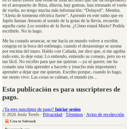
en el aeropuerto de Ibiza, diluvia, hay goteras, han retrasado el vuelo
de vuelta, no tengo mucha más información: “Delayed”. Mentira.
“Alerta de tormenta eléctrica fuerte”. Aprendo en este ratito que en
Japón llaman
Amaoto
al sonido de la gotas de la lluvia, recuerdo
aquella carta:
Los sonidos de la lluvia
. ¿Cómo estará Mario? Podría
escribirle. No lo hago.
Me ha costado arrancar, se me hacía un mundo volver a escribir,
congoja en la boca del estómago, cuando el desasosiego se asoma
por encima del muro. Hablo con Cañada, me dice que, si me agobia
todo esto, lo deje estar. Lo entiendo, entiendo su consejo, pero no es
tan fácil. No escribo para que me quieran —ya sé querer, me ha
costado una vida aprender a hacerlo y (mucho más importante)
aprender a dejar que me quieran. Escribo porque, cuando lo hago,
me siento vivo. Las cosas se calman, el mundo (m…
Esta publicación es para suscriptores de
pago.
¿Ya eres suscriptor de pago?
Iniciar sesión
© 2026 Jesús Terrés
·
Privacidad
∙
Términos
∙
Aviso de recolección
Crea tu Substack