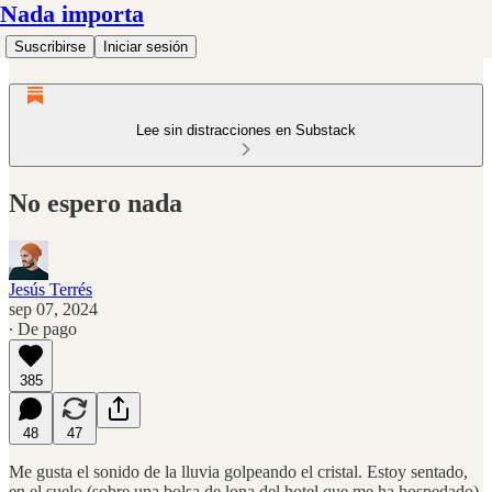
Nada importa
Suscribirse
Iniciar sesión
Lee sin distracciones en Substack
No espero nada
Jesús Terrés
sep 07, 2024
∙ De pago
385
48
47
Me gusta el sonido de la lluvia golpeando el cristal. Estoy sentado,
en el suelo (sobre una bolsa de lona del hotel que me ha hospedado)