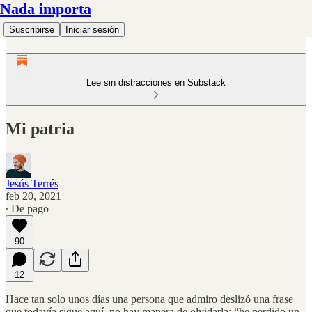
Nada importa
Suscribirse
Iniciar sesión
Lee sin distracciones en Substack
Mi patria
Jesús Terrés
feb 20, 2021
∙ De pago
90
12
Hace tan solo unos días una persona que admiro deslizó una frase
que todavía sigue aquí, no hay manera de olvidarla: “he perdido un