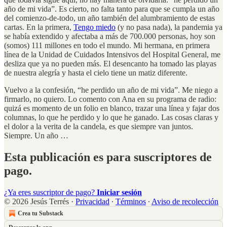
año de mi vida”. Es cierto, no falta tanto para que se cumpla un año
del comienzo-de-todo, un año también del alumbramiento de estas
cartas. En la primera,
Tengo miedo
(y no pasa nada), la pandemia ya
se había extendido y afectaba a más de 700.000 personas, hoy son
(somos) 111 millones en todo el mundo. Mi hermana, en primera
línea de la Unidad de Cuidados Intensivos del Hospital General, me
desliza que ya no pueden más. El desencanto ha tomado las playas
de nuestra alegría y hasta el cielo tiene un matiz diferente.
Vuelvo a la confesión, “he perdido un año de mi vida”. Me niego a
firmarlo, no quiero. Lo comento con Ana en su programa de radio:
quizá es momento de un folio en blanco, trazar una línea y fajar dos
columnas, lo que he perdido y lo que he ganado. Las cosas claras y
el dolor a la verita de la candela, es que siempre van juntos.
Siempre. Un año …
Esta publicación es para suscriptores de
pago.
¿Ya eres suscriptor de pago?
Iniciar sesión
© 2026 Jesús Terrés
·
Privacidad
∙
Términos
∙
Aviso de recolección
Crea tu Substack