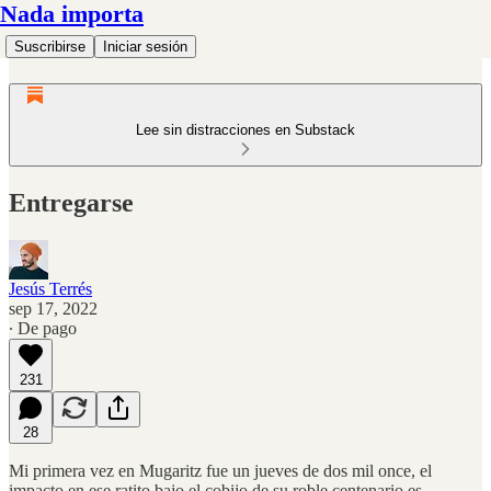
Nada importa
Suscribirse
Iniciar sesión
Lee sin distracciones en Substack
Entregarse
Jesús Terrés
sep 17, 2022
∙ De pago
231
28
Mi primera vez en Mugaritz fue un jueves de dos mil once, el
impacto en ese ratito bajo el cobijo de su roble centenario es