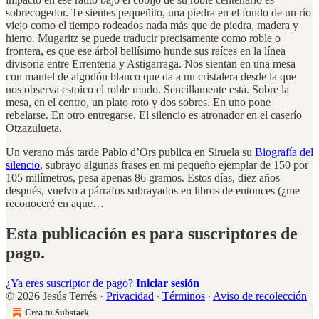
sobrecogedor. Te sientes pequeñito, una piedra en el fondo de un río
viejo como el tiempo rodeados nada más que de piedra, madera y
hierro. Mugaritz se puede traducir precisamente como roble o
frontera, es que ese árbol bellísimo hunde sus raíces en la línea
divisoria entre Errenteria y Astigarraga. Nos sientan en una mesa
con mantel de algodón blanco que da a un cristalera desde la que
nos observa estoico el roble mudo. Sencillamente está. Sobre la
mesa, en el centro, un plato roto y dos sobres. En uno pone
rebelarse. En otro entregarse. El silencio es atronador en el caserío
Otzazulueta.
Un verano más tarde Pablo d’Ors publica en Siruela su
Biografía del
silencio
, subrayo algunas frases en mi pequeño ejemplar de 150 por
105 milímetros, pesa apenas 86 gramos. Estos días, diez años
después, vuelvo a párrafos subrayados en libros de entonces (¿me
reconoceré en aque…
Esta publicación es para suscriptores de
pago.
¿Ya eres suscriptor de pago?
Iniciar sesión
© 2026 Jesús Terrés
·
Privacidad
∙
Términos
∙
Aviso de recolección
Crea tu Substack