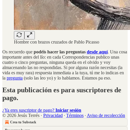
Hombre con brazos cruzados de Pablo Picasso
Os recuerdo que
podéis hacer las preguntas
desde aquí
. Una cosa
importante antes del lío: en cada Correspondencias publico unas
cuatro o cinco preguntas, ninguna queda en el olvido y voy
almacenando las no respondidas. Si por alguna razón necesitas (la
vida es muy rara) respuesta inmediata a la tuya, tú me lo indicas en
la
pregunta
(solo las leo yo) y lo hablamos. Estamos pa eso.
Esta publicación es para suscriptores de
pago.
¿Ya eres suscriptor de pago?
Iniciar sesión
© 2026 Jesús Terrés
·
Privacidad
∙
Términos
∙
Aviso de recolección
Crea tu Substack