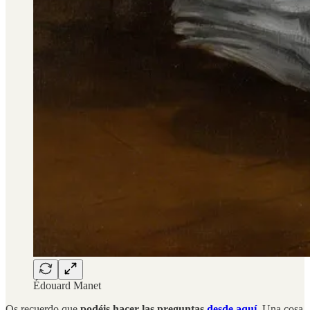
Édouard Manet
Os recuerdo que
podéis hacer las preguntas
desde aquí
. Una cosa