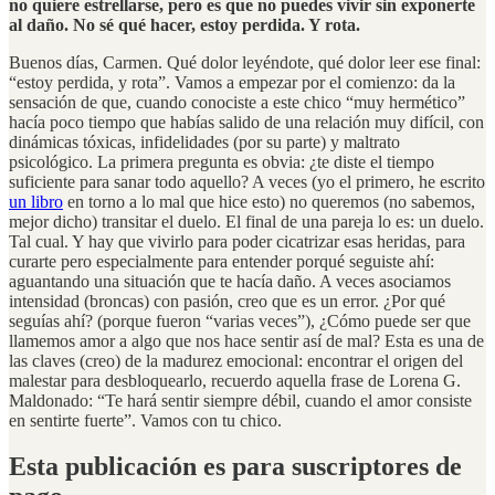
no quiere estrellarse, pero es que no puedes vivir sin exponerte
al daño. No sé qué hacer, estoy perdida. Y rota.
Buenos días, Carmen. Qué dolor leyéndote, qué dolor leer ese final:
“estoy perdida, y rota”. Vamos a empezar por el comienzo: da la
sensación de que, cuando conociste a este chico “muy hermético”
hacía poco tiempo que habías salido de una relación muy difícil, con
dinámicas tóxicas, infidelidades (por su parte) y maltrato
psicológico. La primera pregunta es obvia: ¿te diste el tiempo
suficiente para sanar todo aquello? A veces (yo el primero, he escrito
un libro
en torno a lo mal que hice esto) no queremos (no sabemos,
mejor dicho) transitar el duelo. El final de una pareja lo es: un duelo.
Tal cual. Y hay que vivirlo para poder cicatrizar esas heridas, para
curarte pero especialmente para entender porqué seguiste ahí:
aguantando una situación que te hacía daño. A veces asociamos
intensidad (broncas) con pasión, creo que es un error. ¿Por qué
seguías ahí? (porque fueron “varias veces”), ¿Cómo puede ser que
llamemos amor a algo que nos hace sentir así de mal? Esta es una de
las claves (creo) de la madurez emocional: encontrar el origen del
malestar para desbloquearlo, recuerdo aquella frase de Lorena G.
Maldonado: “Te hará sentir siempre débil, cuando el amor consiste
en sentirte fuerte”. Vamos con tu chico.
Esta publicación es para suscriptores de