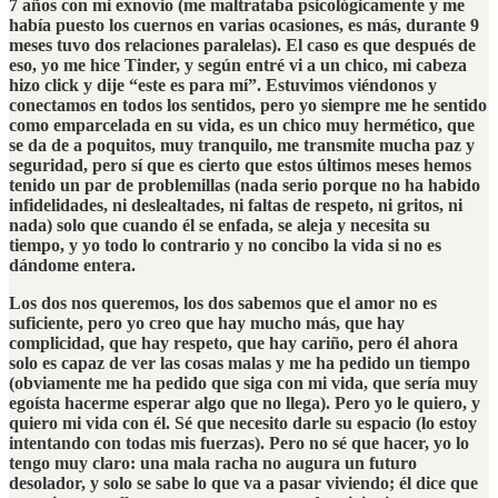
7 años con mi exnovio (me maltrataba psicológicamente y me
había puesto los cuernos en varias ocasiones, es más, durante 9
meses tuvo dos relaciones paralelas). El caso es que después de
eso, yo me hice Tinder, y según entré vi a un chico, mi cabeza
hizo click y dije “este es para mí”. Estuvimos viéndonos y
conectamos en todos los sentidos, pero yo siempre me he sentido
como emparcelada en su vida, es un chico muy hermético, que
se da de a poquitos, muy tranquilo, me transmite mucha paz y
seguridad, pero sí que es cierto que estos últimos meses hemos
tenido un par de problemillas (nada serio porque no ha habido
infidelidades, ni deslealtades, ni faltas de respeto, ni gritos, ni
nada) solo que cuando él se enfada, se aleja y necesita su
tiempo, y yo todo lo contrario y no concibo la vida si no es
dándome entera.
Los dos nos queremos, los dos sabemos que el amor no es
suficiente, pero yo creo que hay mucho más, que hay
complicidad, que hay respeto, que hay cariño, pero él ahora
solo es capaz de ver las cosas malas y me ha pedido un tiempo
(obviamente me ha pedido que siga con mi vida, que sería muy
egoísta hacerme esperar algo que no llega). Pero yo le quiero, y
quiero mi vida con él. Sé que necesito darle su espacio (lo estoy
intentando con todas mis fuerzas). Pero no sé que hacer, yo lo
tengo muy claro: una mala racha no augura un futuro
desolador, y solo se sabe lo que va a pasar viviendo; él dice que