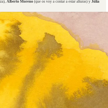
iza),
Alberto Moreno
(que os voy a contar a estar alturas) y
Júlia