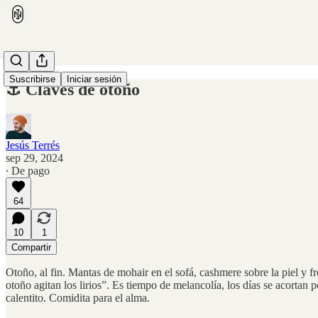
Suscribirse
Iniciar sesión
⚓️ Claves de otoño
Jesús Terrés
sep 29, 2024
∙ De pago
64
10
1
Compartir
Otoño, al fin. Mantas de mohair en el sofá, cashmere sobre la piel y fr
otoño agitan los lirios”. Es tiempo de melancolía, los días se acortan 
calentito. Comidita para el alma.