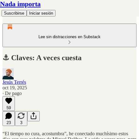
Nada importa
Suscribirse
Iniciar sesión
Lee sin distracciones en Substack
⚓️ Claves: A veces cuesta
Jesús Terrés
oct 19, 2025
∙ De pago
59
23
3
“El tiempo no cura, acostumbra”, he conectado muchísimo estos