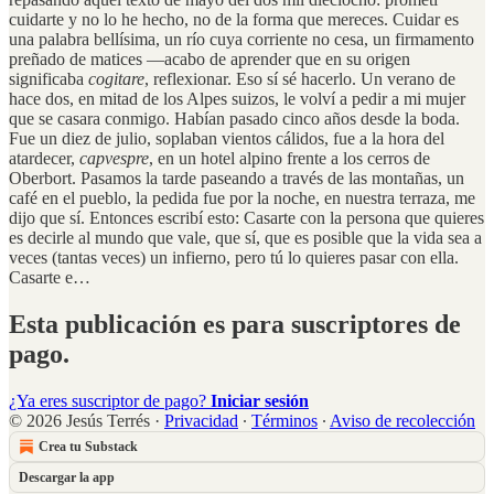
cuidarte y no lo he hecho, no de la forma que mereces. Cuidar es
una palabra bellísima, un río cuya corriente no cesa, un firmamento
preñado de matices —acabo de aprender que en su origen
significaba
cogitare
, reflexionar. Eso sí sé hacerlo. Un verano de
hace dos, en mitad de los Alpes suizos, le volví a pedir a mi mujer
que se casara conmigo. Habían pasado cinco años desde la boda.
Fue un diez de julio, soplaban vientos cálidos, fue a la hora del
atardecer,
capvespre
, en un hotel alpino frente a los cerros de
Oberbort. Pasamos la tarde paseando a través de las montañas, un
café en el pueblo, la pedida fue por la noche, en nuestra terraza, me
dijo que sí. Entonces escribí esto: Casarte con la persona que quieres
es decirle al mundo que vale, que sí, que es posible que la vida sea a
veces (tantas veces) un infierno, pero tú lo quieres pasar con ella.
Casarte e…
Esta publicación es para suscriptores de
pago.
¿Ya eres suscriptor de pago?
Iniciar sesión
© 2026 Jesús Terrés
·
Privacidad
∙
Términos
∙
Aviso de recolección
Crea tu Substack
Descargar la app