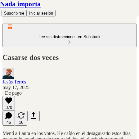
Nada importa
Suscribirse
Iniciar sesión
Lee sin distracciones en Substack
Casarse dos veces
Jesús Terrés
may 17, 2025
∙ De pago
370
46
16
Mentí a Laura en los votos. He caído en el desaguisado estos días,
repasando aquel texto de mayo del dos mil dieciocho: prometí