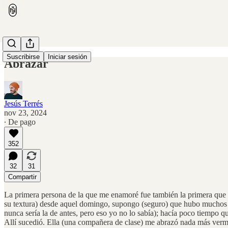
Suscribirse
Iniciar sesión
Abrazar
Jesús Terrés
nov 23, 2024
∙ De pago
352
32
31
Compartir
La primera persona de la que me enamoré fue también la primera que m
su textura) desde aquel domingo, supongo (seguro) que hubo muchos abr
nunca sería la de antes, pero eso yo no lo sabía); hacía poco tiempo 
Allí sucedió. Ella (una compañera de clase) me abrazó nada más verme.